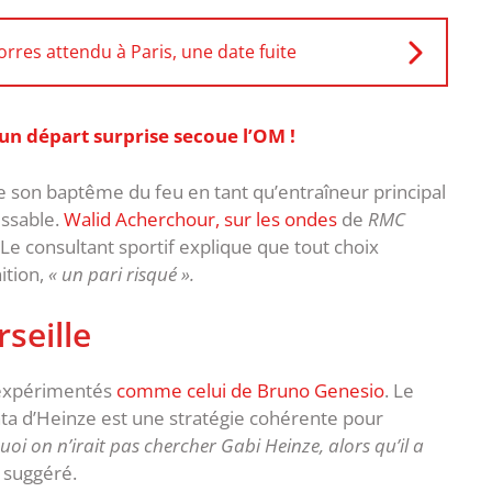
rres attendu à Paris, une date fuite
 un départ surprise secoue l’OM !
re son baptême du feu en tant qu’entraîneur principal
issable.
Walid Acherchour, sur les ondes
de
RMC
 Le consultant sportif explique que tout choix
ition,
« un pari risqué ».
seille
ls expérimentés
comme celui de Bruno Genesio
. Le
rinta d’Heinze est une stratégie cohérente pour
uoi on n’irait pas chercher Gabi Heinze, alors qu’il a
il suggéré.