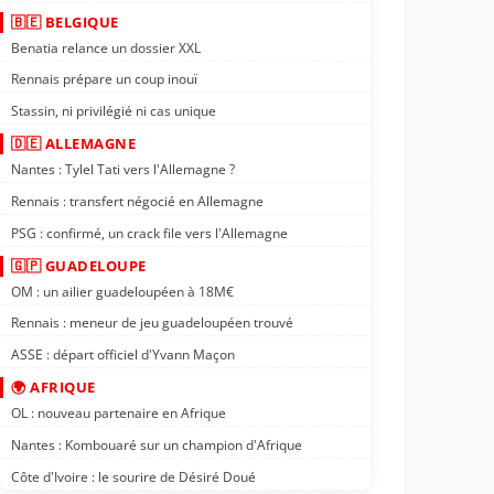
🇧🇪 BELGIQUE
Benatia relance un dossier XXL
Rennais prépare un coup inouï
Stassin, ni privilégié ni cas unique
🇩🇪 ALLEMAGNE
Nantes : Tylel Tati vers l'Allemagne ?
Rennais : transfert négocié en Allemagne
PSG : confirmé, un crack file vers l'Allemagne
🇬🇵 GUADELOUPE
OM : un ailier guadeloupéen à 18M€
Rennais : meneur de jeu guadeloupéen trouvé
ASSE : départ officiel d'Yvann Maçon
🌍 AFRIQUE
OL : nouveau partenaire en Afrique
Nantes : Kombouaré sur un champion d'Afrique
Côte d'Ivoire : le sourire de Désiré Doué