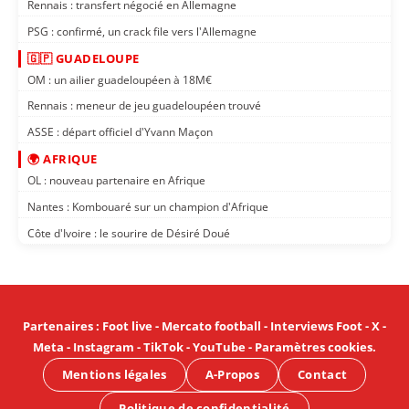
Rennais : transfert négocié en Allemagne
PSG : confirmé, un crack file vers l'Allemagne
🇬🇵 GUADELOUPE
OM : un ailier guadeloupéen à 18M€
Rennais : meneur de jeu guadeloupéen trouvé
ASSE : départ officiel d'Yvann Maçon
🌍 AFRIQUE
OL : nouveau partenaire en Afrique
Nantes : Kombouaré sur un champion d'Afrique
Côte d'Ivoire : le sourire de Désiré Doué
Partenaires
:
Foot live
-
Mercato football
-
Interviews Foot
-
X
-
Meta
-
Instagram
-
TikTok
-
YouTube
-
Paramètres cookies
.
Mentions légales
A-Propos
Contact
Politique de confidentialité