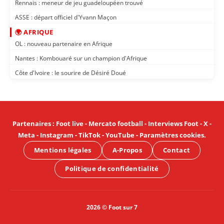
Rennais : meneur de jeu guadeloupéen trouvé
ASSE : départ officiel d'Yvann Maçon
🌍 AFRIQUE
OL : nouveau partenaire en Afrique
Nantes : Kombouaré sur un champion d'Afrique
Côte d'Ivoire : le sourire de Désiré Doué
Partenaires
:
Foot live
-
Mercato football
-
Interviews Foot
-
X
-
Meta
-
Instagram
-
TikTok
-
YouTube
-
Paramètres cookies
.
Mentions légales
A-Propos
Contact
Politique de confidentialité
2026 © Foot sur 7