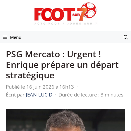
Aller
au
contenu
Menu
PSG Mercato : Urgent !
Enrique prépare un départ
stratégique
Publié le 16 juin 2026 à 16h13
·
Écrit par
JEAN-LUC D
·
Durée de lecture : 3 minutes