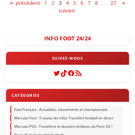
Page
Page
Page
Page
Page
Page
Page
Page
Page
←
précédent
1
2
3
4
5
6
7
8
…
27
→
suivant
INFO FOOT 24/24
Twitter
TikTok
Facebook
Flux RSS
Foot Français : Actualités, classements et championnats
Mercato Foot : Trouvez les infos Transfert football en direct
Mercato PSG : Transferts et dossiers brûlants du Paris SG !
News-fil de l’actualité football