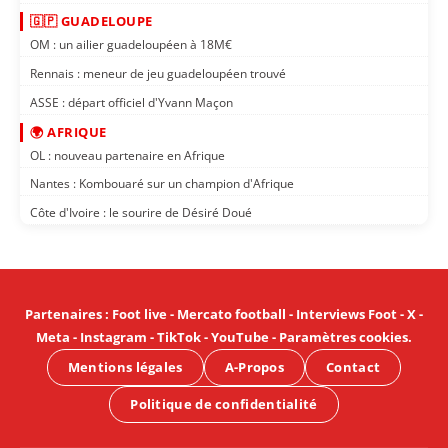
🇬🇵 GUADELOUPE
OM : un ailier guadeloupéen à 18M€
Rennais : meneur de jeu guadeloupéen trouvé
ASSE : départ officiel d'Yvann Maçon
🌍 AFRIQUE
OL : nouveau partenaire en Afrique
Nantes : Kombouaré sur un champion d'Afrique
Côte d'Ivoire : le sourire de Désiré Doué
Partenaires
:
Foot live
-
Mercato football
-
Interviews Foot
-
X
-
Meta
-
Instagram
-
TikTok
-
YouTube
-
Paramètres cookies
.
Mentions légales
A-Propos
Contact
Politique de confidentialité