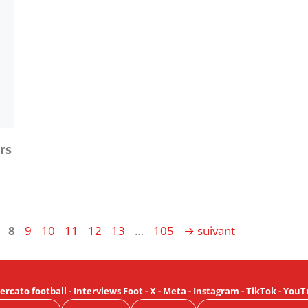
rs
e
age
Page
Page
Page
Page
Page
Page
Page
8
9
10
11
12
13
…
105
→
suivant
ercato football
-
Interviews Foot
-
X
-
Meta
-
Instagram
-
TikTok
-
YouT