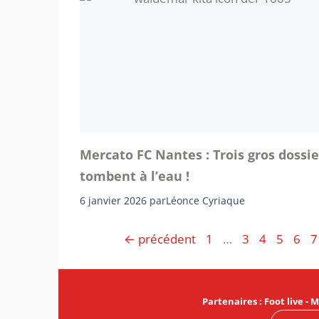
Mercato FC Nantes : Trois gros dossie
tombent à l’eau !
6 janvier 2026
par
Léonce Cyriaque
Page
Page
Page
Page
Pag
P
←
précédent
1
…
3
4
5
6
7
Partenaires
:
Foot live
-
M