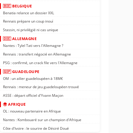
🇧🇪 BELGIQUE
Benatia relance un dossier XXL
Rennais prépare un coup inouï
Stassin, ni privilégié ni cas unique
🇩🇪 ALLEMAGNE
Nantes : Tylel Tati vers l'Allemagne ?
Rennais : transfert négocié en Allemagne
PSG : confirmé, un crack file vers l'Allemagne
🇬🇵 GUADELOUPE
OM : un ailier guadeloupéen à 18M€
Rennais : meneur de jeu guadeloupéen trouvé
ASSE : départ officiel d'Yvann Maçon
🌍 AFRIQUE
OL : nouveau partenaire en Afrique
Nantes : Kombouaré sur un champion d'Afrique
Côte d'Ivoire : le sourire de Désiré Doué