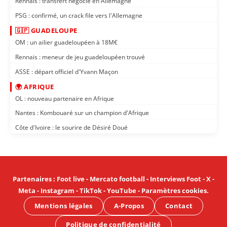
Rennais : transfert négocié en Allemagne
PSG : confirmé, un crack file vers l'Allemagne
🇬🇵 GUADELOUPE
OM : un ailier guadeloupéen à 18M€
Rennais : meneur de jeu guadeloupéen trouvé
ASSE : départ officiel d'Yvann Maçon
🌍 AFRIQUE
OL : nouveau partenaire en Afrique
Nantes : Kombouaré sur un champion d'Afrique
Côte d'Ivoire : le sourire de Désiré Doué
Partenaires
:
Foot live
-
Mercato football
-
Interviews Foot
-
X
-
Meta
-
Instagram
-
TikTok
-
YouTube
-
Paramètres cookies
.
Mentions légales
A-Propos
Contact
Politique de confidentialité