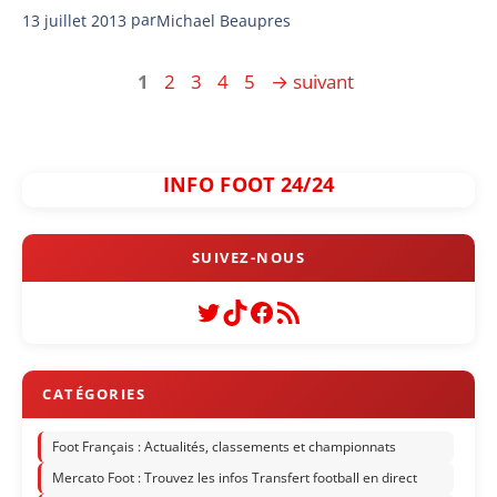
13 juillet 2013
par
Michael Beaupres
Page
Page
Page
Page
Page
1
2
3
4
5
→
suivant
INFO FOOT 24/24
Twitter
TikTok
Facebook
Flux RSS
Foot Français : Actualités, classements et championnats
Mercato Foot : Trouvez les infos Transfert football en direct