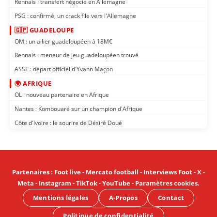
Rennais : transfert négocié en Allemagne
PSG : confirmé, un crack file vers l'Allemagne
🇬🇵 GUADELOUPE
OM : un ailier guadeloupéen à 18M€
Rennais : meneur de jeu guadeloupéen trouvé
ASSE : départ officiel d'Yvann Maçon
🌍 AFRIQUE
OL : nouveau partenaire en Afrique
Nantes : Kombouaré sur un champion d'Afrique
Côte d'Ivoire : le sourire de Désiré Doué
Partenaires
:
Foot live
-
Mercato football
-
Interviews Foot
-
X
-
Meta
-
Instagram
-
TikTok
-
YouTube
-
Paramètres cookies
.
Mentions légales
A-Propos
Contact
Politique de confidentialité