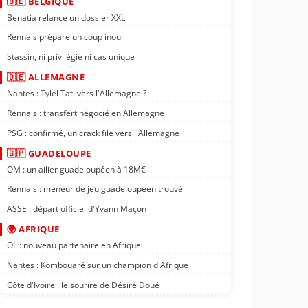
🇧🇪 BELGIQUE
Benatia relance un dossier XXL
Rennais prépare un coup inouï
Stassin, ni privilégié ni cas unique
🇩🇪 ALLEMAGNE
Nantes : Tylel Tati vers l'Allemagne ?
Rennais : transfert négocié en Allemagne
PSG : confirmé, un crack file vers l'Allemagne
🇬🇵 GUADELOUPE
OM : un ailier guadeloupéen à 18M€
Rennais : meneur de jeu guadeloupéen trouvé
ASSE : départ officiel d'Yvann Maçon
🌍 AFRIQUE
OL : nouveau partenaire en Afrique
Nantes : Kombouaré sur un champion d'Afrique
Côte d'Ivoire : le sourire de Désiré Doué