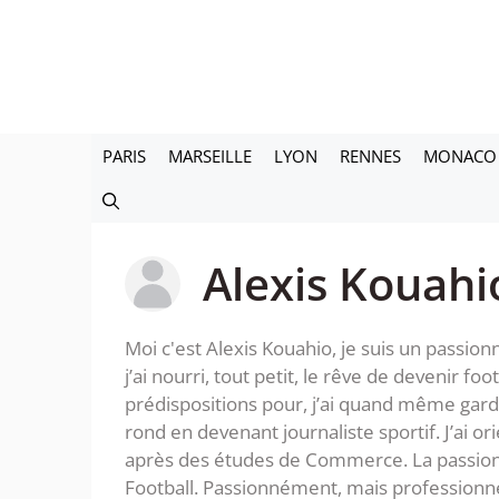
Aller
au
contenu
PARIS
MARSEILLE
LYON
RENNES
MONACO
Alexis Kouahi
Moi c'est Alexis Kouahio, je suis un passion
j’ai nourri, tout petit, le rêve de devenir fo
prédispositions pour, j’ai quand même gar
rond en devenant journaliste sportif. J’ai o
après des études de Commerce. La passion ob
Football. Passionnément, mais professionne