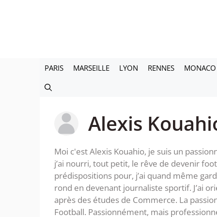
Aller
au
contenu
PARIS
MARSEILLE
LYON
RENNES
MONACO
Alexis Kouahi
Moi c'est Alexis Kouahio, je suis un passion
j’ai nourri, tout petit, le rêve de devenir fo
prédispositions pour, j’ai quand même gar
rond en devenant journaliste sportif. J’ai o
après des études de Commerce. La passion ob
Football. Passionnément, mais professionne