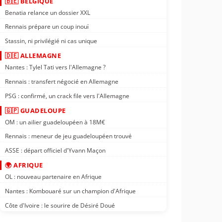
🇧🇪 BELGIQUE
Benatia relance un dossier XXL
Rennais prépare un coup inouï
Stassin, ni privilégié ni cas unique
🇩🇪 ALLEMAGNE
Nantes : Tylel Tati vers l'Allemagne ?
Rennais : transfert négocié en Allemagne
PSG : confirmé, un crack file vers l'Allemagne
🇬🇵 GUADELOUPE
OM : un ailier guadeloupéen à 18M€
Rennais : meneur de jeu guadeloupéen trouvé
ASSE : départ officiel d'Yvann Maçon
🌍 AFRIQUE
OL : nouveau partenaire en Afrique
Nantes : Kombouaré sur un champion d'Afrique
Côte d'Ivoire : le sourire de Désiré Doué