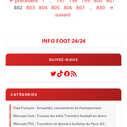
Page
Page
Page
Page
Page
Page
Pag
←
précédent
1
…
797
798
799
800
801
Page
Page
Page
Page
Page
Page
802
803
804
805
806
807
…
830
→
suivant
INFO FOOT 24/24
Twitter
TikTok
Facebook
Flux RSS
Foot Français : Actualités, classements et championnats
Mercato Foot : Trouvez les infos Transfert football en direct
Mercato PSG : Transferts et dossiers brûlants du Paris SG !