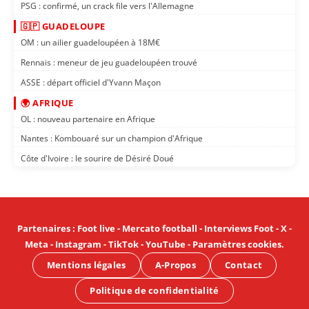
PSG : confirmé, un crack file vers l'Allemagne
🇬🇵 GUADELOUPE
OM : un ailier guadeloupéen à 18M€
Rennais : meneur de jeu guadeloupéen trouvé
ASSE : départ officiel d'Yvann Maçon
🌍 AFRIQUE
OL : nouveau partenaire en Afrique
Nantes : Kombouaré sur un champion d'Afrique
Côte d'Ivoire : le sourire de Désiré Doué
Partenaires
:
Foot live
-
Mercato football
-
Interviews Foot
-
X
-
Meta
-
Instagram
-
TikTok
-
YouTube
-
Paramètres cookies
.
Mentions légales
A-Propos
Contact
Politique de confidentialité