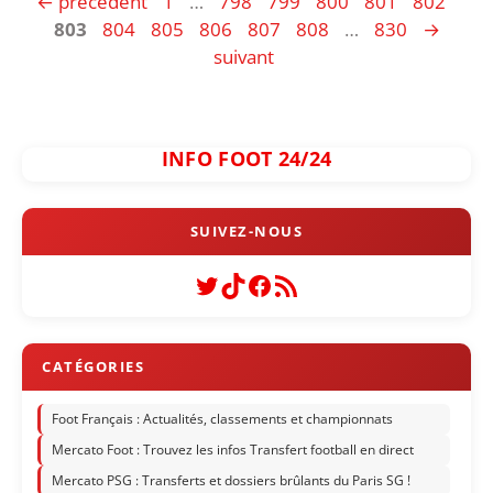
Page
Page
Page
Page
Page
Page
Pag
←
précédent
1
…
798
799
800
801
802
Page
Page
Page
Page
Page
Page
803
804
805
806
807
808
…
830
→
suivant
INFO FOOT 24/24
Twitter
TikTok
Facebook
Flux RSS
Foot Français : Actualités, classements et championnats
Mercato Foot : Trouvez les infos Transfert football en direct
Mercato PSG : Transferts et dossiers brûlants du Paris SG !