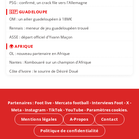
PSG : confirmé, un crack file vers l'Allemagne
🇬🇵 GUADELOUPE
OM : un ailier guadeloupéen à 18M€
Rennais : meneur de jeu guadeloupéen trouvé
ASSE : départ officiel d'Yvann Maçon
🌍 AFRIQUE
OL : nouveau partenaire en Afrique
Nantes : Kombouaré sur un champion d'Afrique
Côte d'Ivoire : le sourire de Désiré Doué
Partenaires
:
Foot live
-
Mercato football
-
Interviews Foot
-
X
-
Meta
-
Instagram
-
TikTok
-
YouTube
-
Paramètres cookies
.
Mentions légales
A-Propos
Contact
Politique de confidentialité