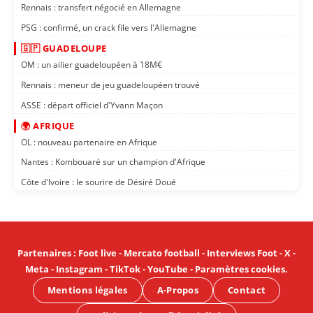
Rennais : transfert négocié en Allemagne
PSG : confirmé, un crack file vers l'Allemagne
🇬🇵 GUADELOUPE
OM : un ailier guadeloupéen à 18M€
Rennais : meneur de jeu guadeloupéen trouvé
ASSE : départ officiel d'Yvann Maçon
🌍 AFRIQUE
OL : nouveau partenaire en Afrique
Nantes : Kombouaré sur un champion d'Afrique
Côte d'Ivoire : le sourire de Désiré Doué
Partenaires
:
Foot live
-
Mercato football
-
Interviews Foot
-
X
-
Meta
-
Instagram
-
TikTok
-
YouTube
-
Paramètres cookies
.
Mentions légales
A-Propos
Contact