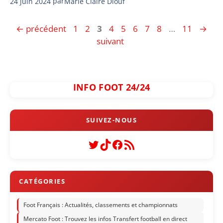
24 juin 2024
par
Marie Claire Diouf
Page
Page
Page
Page
Page
Page
Page
Page
Page
←
précédent
1
2
3
4
5
6
7
8
…
11
→
suivant
INFO FOOT 24/24
Twitter
TikTok
Facebook
Flux RSS
Foot Français : Actualités, classements et championnats
Mercato Foot : Trouvez les infos Transfert football en direct