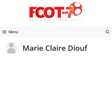
Aller
au
contenu
Menu
Marie Claire Diouf