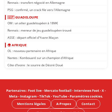
Rennais : transfert négocié en Allemagne
PSG : confirmé, un crack file vers l'Allemagne
🇬🇵 GUADELOUPE
OM : un ailier guadeloupéen à 18M€
Rennais : meneur de jeu guadeloupéen trouvé
ASSE : départ officiel d'Yvann Maçon
🌍 AFRIQUE
OL : nouveau partenaire en Afrique
Nantes : Kombouaré sur un champion d'Afrique
Côte d'Ivoire : le sourire de Désiré Doué
Partenaires
:
Foot live
-
Mercato football
-
Interviews Foot
-
X
-
Meta
-
Instagram
-
TikTok
-
YouTube
-
Paramètres cookies
.
Mentions légales
A-Propos
Contact