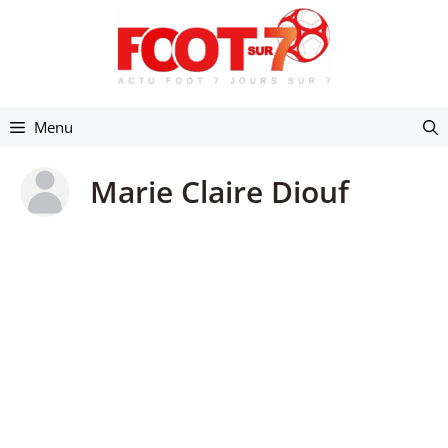
Aller
au
contenu
Menu
Marie Claire Diouf