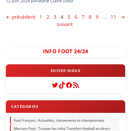
12 juin 2024
par
Marie Claire Diouf
Page
Page
Page
Page
Page
Page
Page
Page
Page
Page
←
précédent
1
2
3
4
5
6
7
8
9
…
11
→
suivant
INFO FOOT 24/24
Twitter
TikTok
Facebook
Flux RSS
Foot Français : Actualités, classements et championnats
Mercato Foot : Trouvez les infos Transfert football en direct