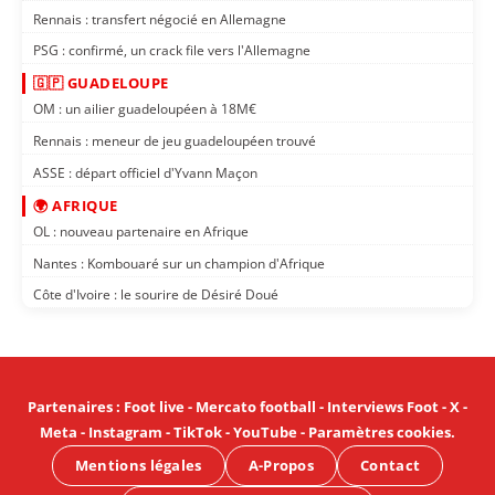
Rennais : transfert négocié en Allemagne
PSG : confirmé, un crack file vers l'Allemagne
🇬🇵 GUADELOUPE
OM : un ailier guadeloupéen à 18M€
Rennais : meneur de jeu guadeloupéen trouvé
ASSE : départ officiel d'Yvann Maçon
🌍 AFRIQUE
OL : nouveau partenaire en Afrique
Nantes : Kombouaré sur un champion d'Afrique
Côte d'Ivoire : le sourire de Désiré Doué
Partenaires
:
Foot live
-
Mercato football
-
Interviews Foot
-
X
-
Meta
-
Instagram
-
TikTok
-
YouTube
-
Paramètres cookies
.
Mentions légales
A-Propos
Contact